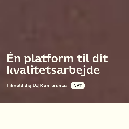
Én platform til dit
kvalitetsarbejde
Tilmeld dig D4 Konference
NYT
En integreret løsning
Fire kerneområder