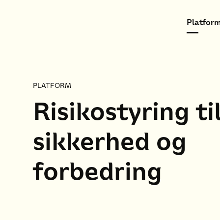
Platform
PLATFORM
Risikostyring ti
sikkerhed og
forbedring