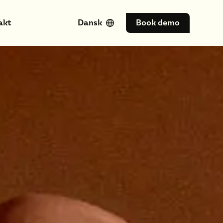
akt
Dansk
Book demo