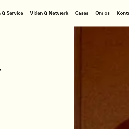
 & Service
Viden & Netværk
Cases
Om os
Kont
l