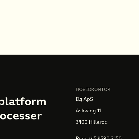
HOVEDKONTOR
platform
D4 ApS
Askvang 11
rocesser
3400 Hillerød
Ring +45 4590 3150