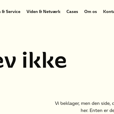
 & Service
Viden & Netværk
Cases
Om os
Kont
ev ikke
Vi beklager, men den side, 
her. Enten er de