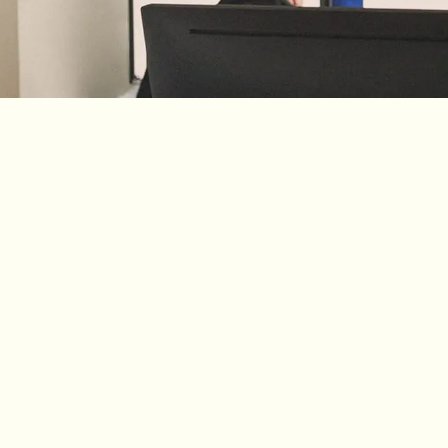
Navn
Ring eller skriv til os
+45 4590 3150
Firma
Man-tors kl. 9.00-16.00
Fre kl. 9.00-15.30
Arbejdsm
Emne