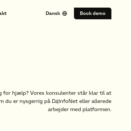
akt
Dansk
Book demo
 for hjælp? Vores konsulenter står klar til at
m du er nysgerrig på D4InfoNet eller allerede
arbejder med platformen.