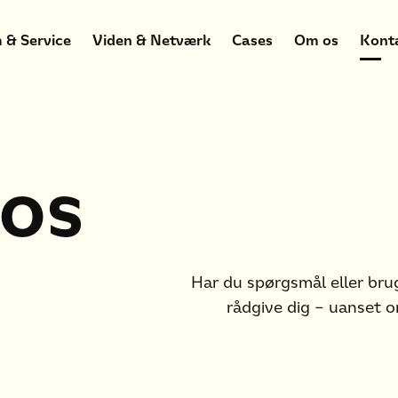
 & Service
Viden & Netværk
Cases
Om os
Kont
 os
Har du spørgsmål eller brug
rådgive dig – uanset o