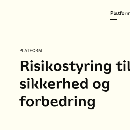
Platform
PLATFORM
Risikostyring ti
sikkerhed og
forbedring