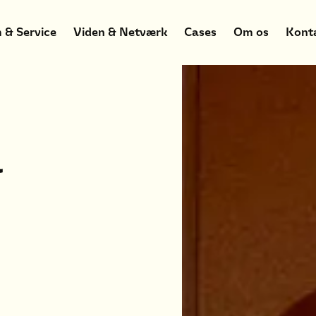
 & Service
Viden & Netværk
Cases
Om os
Kont
l