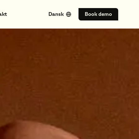
akt
Dansk
Book demo